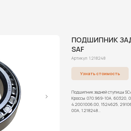
ПОДШИПНИК ЗАД
SAF
Артикул:
1.218248
Узнать стоимость
Подшипник задней ступицы SCA
Кроссы: 070.969-10A, 60320, 
4.200.1006.00, 1524625, 29106
00A, 1.218248…