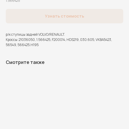
1.566425
Узнать стоимость
р/к ступицы задней VOLVO/RENAULT.
Кроссы: 21036050, 1.566425, F200014, HDS219, 030.605, VKBA5423,
56549, 566425.H195
Смотрите также