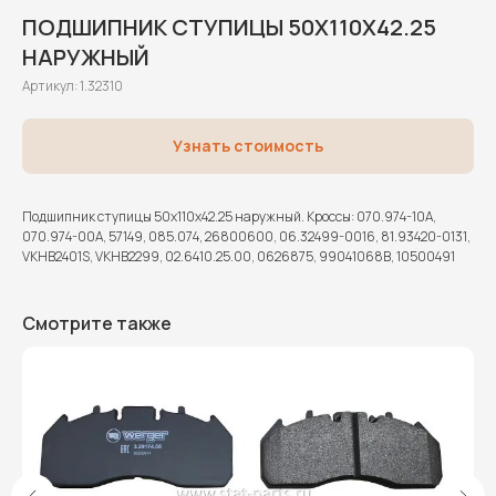
ПОДШИПНИК СТУПИЦЫ 50X110X42.25
НАРУЖНЫЙ
Артикул:
1.32310
Узнать стоимость
Подшипник ступицы 50x110x42.25 наружный. Кроссы: 070.974-10A,
070.974-00A, 57149, 085.074, 26800600, 06.32499-0016, 81.93420-0131,
VKHB2401S, VKHB2299, 02.6410.25.00, 0626875, 99041068B, 10500491
Смотрите также